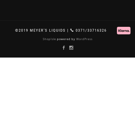
©2019 MEYER'S LIQUIDS |
0371/33716326
ShopIsle
powered by
WordPress