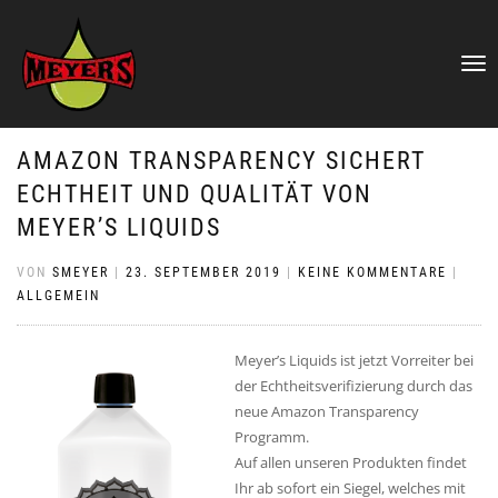
NAVIG
UMSCH
AMAZON TRANSPARENCY SICHERT
ECHTHEIT UND QUALITÄT VON
MEYER’S LIQUIDS
VON
SMEYER
|
23. SEPTEMBER 2019
|
KEINE KOMMENTARE
|
ALLGEMEIN
Meyer’s Liquids ist jetzt Vorreiter bei
der Echtheitsverifizierung durch das
neue Amazon Transparency
Programm.
Auf allen unseren Produkten findet
Ihr ab sofort ein Siegel, welches mit