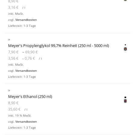
8,90
€
3,16
€
/
l
inkl. MwSt.
zzgl.
Versandkosten
Lieferzeit:
1-3 Tage
Meyer's Propylenglykol 99,7% Reinheit (250 ml - 5000 ml)
–
7,90
€
69,90
€
3,56
€
0,76
€
–
/
l
inkl. MwSt.
zzgl.
Versandkosten
Lieferzeit:
1-3 Tage
Meyer's Ethanol (250 ml)
8,90
€
35,60
€
/
l
inkl. 19 % MwSt.
zzgl.
Versandkosten
Lieferzeit:
1-3 Tage