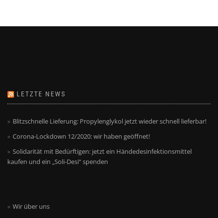
LETZTE NEWS
Blitzschnelle Lieferung: Propylenglykol jetzt wieder schnell lieferbar!
Corona-Lockdown 12/2020: wir haben geöffnet!
Solidarität mit Bedürftigen: jetzt ein Händedesinfektionsmittel
kaufen und ein „Soli-Desi“ spenden
Wir über uns