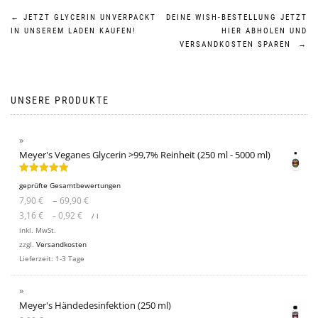
Beitragsnavigation
←
JETZT GLYCERIN UNVERPACKT
DEINE WISH-BESTELLUNG JETZT
IN UNSEREM LADEN KAUFEN!
HIER ABHOLEN UND
VERSANDKOSTEN SPAREN
→
UNSERE PRODUKTE
Meyer's Veganes Glycerin >99,7% Reinheit (250 ml - 5000 ml)
Bewertet mit
geprüfte Gesamtbewertungen
5.00
von 5
–
7,90
€
69,90
€
3,16
€
0,92
€
–
/
l
inkl. MwSt.
zzgl.
Versandkosten
Lieferzeit:
1-3 Tage
Meyer's Händedesinfektion (250 ml)