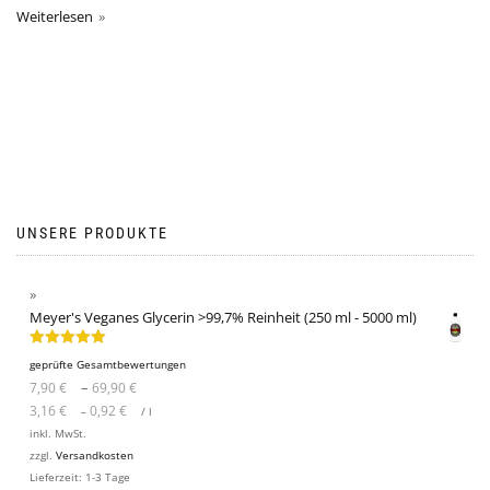
Weiterlesen
UNSERE PRODUKTE
Meyer's Veganes Glycerin >99,7% Reinheit (250 ml - 5000 ml)
Bewertet mit
geprüfte Gesamtbewertungen
5.00
von 5
–
7,90
€
69,90
€
3,16
€
0,92
€
–
/
l
inkl. MwSt.
zzgl.
Versandkosten
Lieferzeit:
1-3 Tage