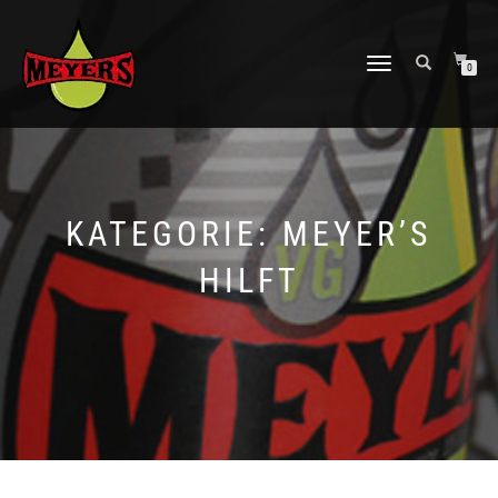
NAVIGATION
0
UMSCHALTEN
KATEGORIE:
MEYER’S
HILFT