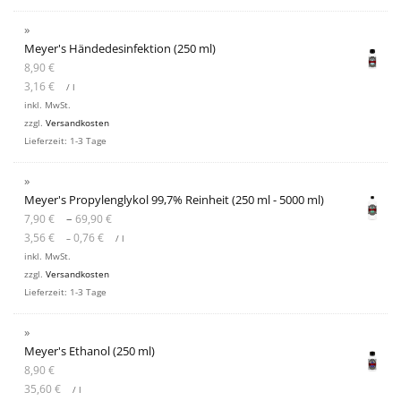
Meyer's Händedesinfektion (250 ml)
8,90
€
3,16
€
/
l
inkl. MwSt.
zzgl.
Versandkosten
Lieferzeit:
1-3 Tage
Meyer's Propylenglykol 99,7% Reinheit (250 ml - 5000 ml)
–
7,90
€
69,90
€
3,56
€
0,76
€
–
/
l
inkl. MwSt.
zzgl.
Versandkosten
Lieferzeit:
1-3 Tage
Meyer's Ethanol (250 ml)
8,90
€
35,60
€
/
l